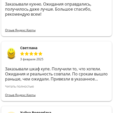
Заказывали кухню. Ожидания оправдались,
получилось даже лучше. Большое спасибо,
рекомендую всем!
Отзыв Яндекс.Карты
Cветлана
3 февраля 2025
Заказывали шкаф купе. Получили то, что хотели.
Ожидания и реальность совпали. По срокам вышло
раньше, чем ожидали. Привезли в указанное
время, это тоже важно, т к не пришлось сидеть в
Читать полностью
ожидании полдня. Менеджеру Диане и сборщику
Андрею благодарны за консультацию и быстрый
Отзыв Яндекс.Карты
монтаж!
Yuliya Pogorelaya