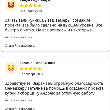
29 января 2025
Заказывали кухню. Выезд, замеры, создание
проекта, все было сделано на высшем уровне. Все
быстро и четко. На все вопросы и некоторые
сомнения относительно той или иной детали, были
Читать полностью
даны граммотные и профессиональные
комментарии и советы. Кухня получилась
Отзыв Яндекс.Карты
идеальной! Готовить на ней одно удовольствие!
Галина Емельянова
27 декабря 2024
Здравствуйте! Выражаем огромную благодарность
менеджеру Татьяне за помощь в создании проекта
кухни и сборщику Андрею за отличную работу
26.12.2024
Читать полностью
Отзыв Яндекс.Карты