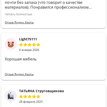
почти без запаха (что говорит о качестве
материалов). Понравился профессионализм
продавца-замерщика Татьяны, и сборщиков
Читать полностью
Евгения с помощником, и сроки, в которые четко
уложились. И ценник👍 Спасибо вашей команде,
Отзыв Яндекс.Карты
Сармебель! Буду рекомендовать однозначно.
Light75111
6 января 2026
Хорошая мебель
Отзыв Яндекс.Карты
ТАТЬЯНА Струговщикова
28 февраля 2025