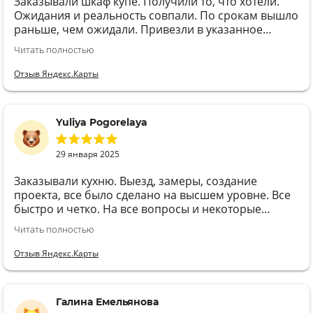
Заказывали шкаф купе. Получили то, что хотели.
Ожидания и реальность совпали. По срокам вышло
раньше, чем ожидали. Привезли в указанное
время, это тоже важно, т к не пришлось сидеть в
Читать полностью
ожидании полдня. Менеджеру Диане и сборщику
Андрею благодарны за консультацию и быстрый
Отзыв Яндекс.Карты
монтаж!
Yuliya Pogorelaya
29 января 2025
Заказывали кухню. Выезд, замеры, создание
проекта, все было сделано на высшем уровне. Все
быстро и четко. На все вопросы и некоторые
сомнения относительно той или иной детали, были
Читать полностью
даны граммотные и профессиональные
комментарии и советы. Кухня получилась
Отзыв Яндекс.Карты
идеальной! Готовить на ней одно удовольствие!
Галина Емельянова