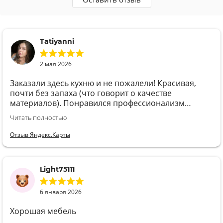
Tatiyanni
2 мая 2026
Заказали здесь кухню и не пожалели! Красивая,
почти без запаха (что говорит о качестве
материалов). Понравился профессионализм
продавца-замерщика Татьяны, и сборщиков
Читать полностью
Евгения с помощником, и сроки, в которые четко
уложились. И ценник👍 Спасибо вашей команде,
Отзыв Яндекс.Карты
Сармебель! Буду рекомендовать однозначно.
Light75111
6 января 2026
Хорошая мебель