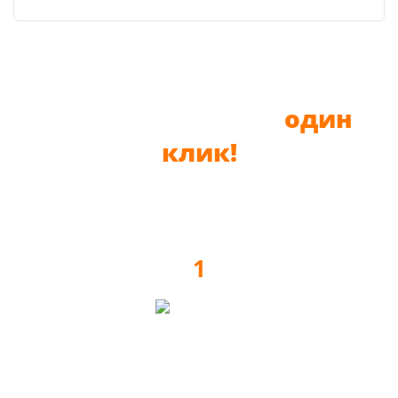
До новой мебели —
один
клик!
1