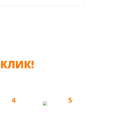
КЛИК!
4
5