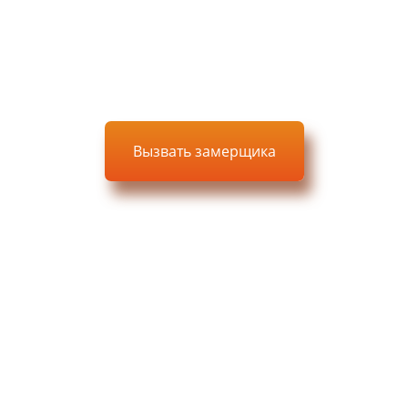
отовка
Расчет цены,
Изгото
-проекта
оплата
меб
Вызвать замерщика
Выезд, замер и проект —
БЕСПЛАТНО